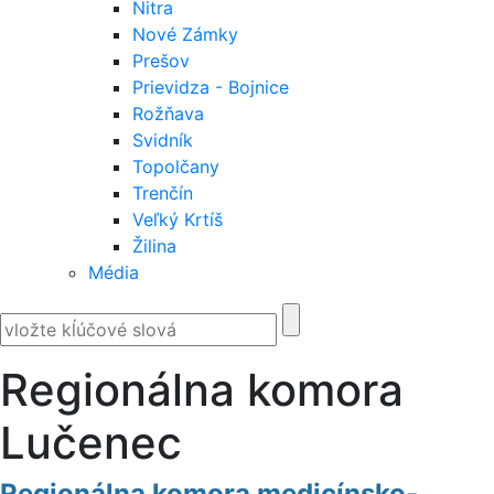
Nitra
Nové Zámky
Prešov
Prievidza - Bojnice
Rožňava
Svidník
Topolčany
Trenčín
Veľký Krtíš
Žilina
Média
Regionálna komora
Lučenec
Regionálna komora medicínsko-