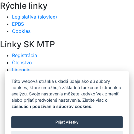
Rýchle linky
Legislatíva (slovlex)
EPBS
Cookies
Linky SK MTP
Registrácia
Členstvo
Licencie
Časopisy
Táto webová stránka ukladá údaje ako sú súbory
Poradenstvo
cookies, ktoré umožňujú základnú funkčnosť stránok a
Fotogaléria
analýzu. Svoje nastavenia môžete kedykoľvek zmeniť
Pracovné ponuky
alebo prijať predvolené nastavenia. Zistite viac o
Zahraničie
zásadách používania súborov cookies
.
Poplatky
Kalendár
Prijať všetky
Archív